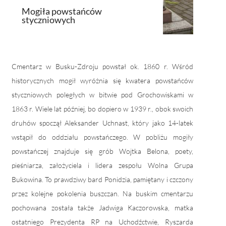
Mogiła powstańców
styczniowych
Grób 
Cmentarz w Busku-Zdroju powstał ok. 1860 r. Wśród
historycznych mogił wyróżnia się kwatera powstańców
styczniowych poległych w bitwie pod Grochowiskami w
1863 r. Wiele lat później, bo dopiero w 1939 r., obok swoich
druhów spoczął Aleksander Uchnast, który jako 14-latek
wstąpił do oddziału powstańczego. W pobliżu mogiły
powstańczej znajduje się grób Wojtka Belona, poety,
pieśniarza, założyciela i lidera zespołu Wolna Grupa
Bukowina. To prawdziwy bard Ponidzia, pamiętany i czczony
przez kolejne pokolenia buszczan. Na buskim cmentarzu
pochowana została także Jadwiga Kaczorowska, matka
ostatniego Prezydenta RP na Uchodźctwie, Ryszarda