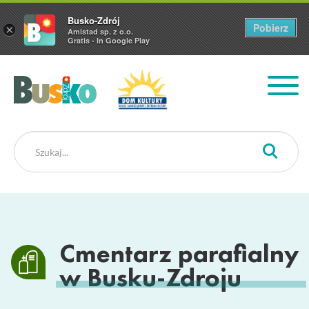
Busko-Zdrój
Pobierz
×
Amistad sp. z o.o.
Gratis - In Google Play
Busko Zdrój
Cmentarz parafialny
w Busku-Zdroju