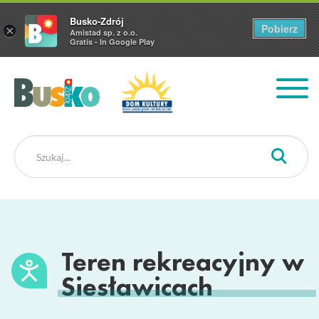
Busko-Zdrój
Pobierz
×
Amistad sp. z o.o.
Gratis - In Google Play
Busko Zdrój
Teren rekreacyjny w
Siesławicach