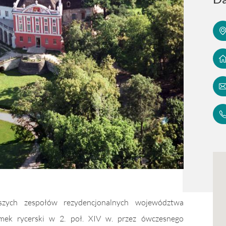
zych zespołów rezydencjonalnych województwa
amek rycerski w 2. poł. XIV w. przez ówczesnego