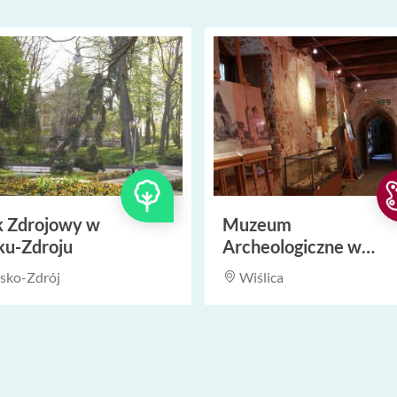
k Zdrojowy w
Muzeum
ku-Zdroju
Archeologiczne w
Wiślicy
sko-Zdrój
Wiślica