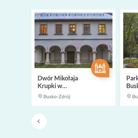
Dwór Mikołaja
Par
Krupki w
Bus
Widuchowej
Busko-Zdrój
Bu