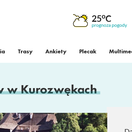
o
25
C
prognoza pogody
ia
Trasy
Ankiety
Plecak
Multime
ów w Kurozwękach
Da