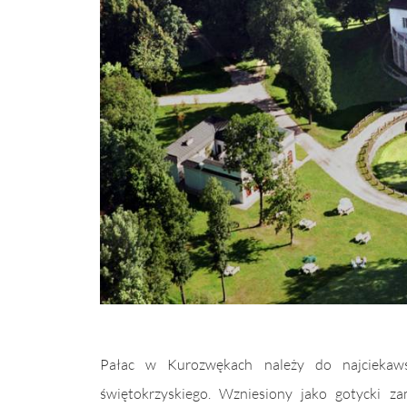
Pałac w Kurozwękach należy do najciekaws
świętokrzyskiego. Wzniesiony jako gotycki z