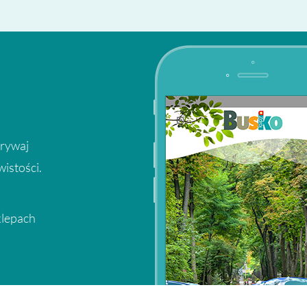
krywaj
wistości.
klepach