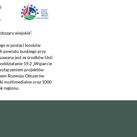
bszary wiejskie".
ego w postaci kiosków
h powiatu buskiego przy
owana jest ze środków Unii
poddziałanie 19.2 „Wsparcie
 wyłączeniem projektów
ramem Rozwoju Obszarów
ski multimedialne oraz 1000
k regionu.