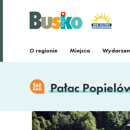
Busko Zdrój
O regionie
Miejsca
Wydarzen
Miejscowości
regionu
Pałac Popiel