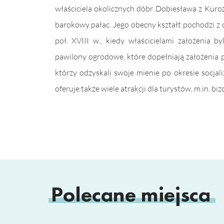
właściciela okolicznych dóbr Dobiesława z Kur
barokowy pałac. Jego obecny kształt pochodzi z 
poł. XVIII w., kiedy właścicielami założenia
pawilony ogrodowe, które dopełniają założenia 
którzy odzyskali swoje mienie po okresie socjali
oferuje także wiele atrakcji dla turystów, m.in. biz
Polecane miejsca