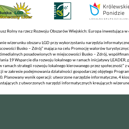
usz Rolny na rzecz Rozwoju Obszarów Wiejskich: Europa inwestująca w o
nie wizerunku obszaru LGD przy wykorzystaniu narzędzia informatyczn
scowości Busko – Zdrój” mająca na celu Promocję walorów turystycznyc
timedialnych posadowionych w miejscowości Busko – Zdrój, współfinans
łania 19 Wsparcie dla rozwoju lokalnego w ramach inicjatywy LEADER, 
w ramach strategii rozwoju lokalnego kierowanego przez społeczność” z
cji w zakresie podejmowania działalności gospodarczej objętego Prog
0. Planowany wynik operacji: utworzone narzędzie informatyczne, 4 kio
ystających z utworzonych narzędzi informatycznych kreujących wizerune