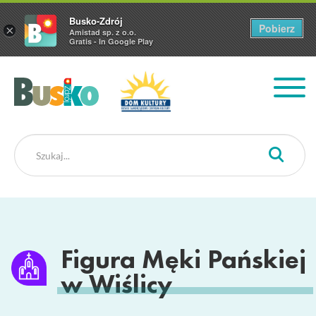
Busko-Zdrój
Pobierz
×
Amistad sp. z o.o.
Gratis - In Google Play
Busko Zdrój
Figura Męki Pańskiej
w Wiślicy