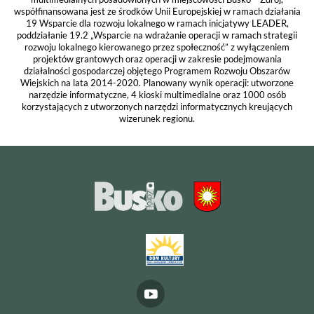
współfinansowana jest ze środków Unii Europejskiej w ramach działania
19 Wsparcie dla rozwoju lokalnego w ramach inicjatywy LEADER,
poddziałanie 19.2 „Wsparcie na wdrażanie operacji w ramach strategii
rozwoju lokalnego kierowanego przez społeczność” z wyłączeniem
projektów grantowych oraz operacji w zakresie podejmowania
działalności gospodarczej objętego Programem Rozwoju Obszarów
Wiejskich na lata 2014-2020. Planowany wynik operacji: utworzone
narzędzie informatyczne, 4 kioski multimedialne oraz 1000 osób
korzystających z utworzonych narzędzi informatycznych kreujących
wizerunek regionu.