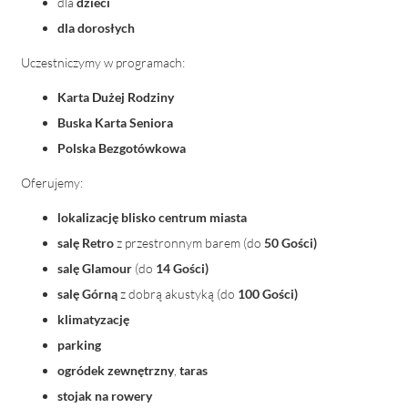
dla
dzieci
dla dorosłych
Uczestniczymy w programach:
Karta Dużej Rodziny
Buska Karta Seniora
Polska Bezgotówkowa
Oferujemy:
lokalizację blisko centrum miasta
salę Retro
z przestronnym barem (do
50 Gości)
salę Glamour
(do
14 Gości)
salę Górną
z dobrą akustyką (do
100 Gości)
klimatyzację
parking
ogródek zewnętrzny
,
taras
stojak na rowery