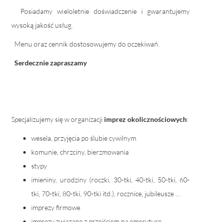
Posiadamy wieloletnie doświadczenie i gwarantujemy
wysoką jakość usług.
Menu oraz cennik dostosowujemy do oczekiwań.
Serdecznie zapraszamy
Specjalizujemy się w organizacji
imprez okolicznościowych
:
wesela, przyjęcia po ślubie cywilnym
komunie, chrzciny, bierzmowania
stypy
imieniny, urodziny (roczki, 30-tki, 40-tki, 50-tki, 60-
tki, 70-tki, 80-tki, 90-tki itd.), rocznice, jubileusze …
imprezy firmowe
imprezy związane z przejściem na emeryturę