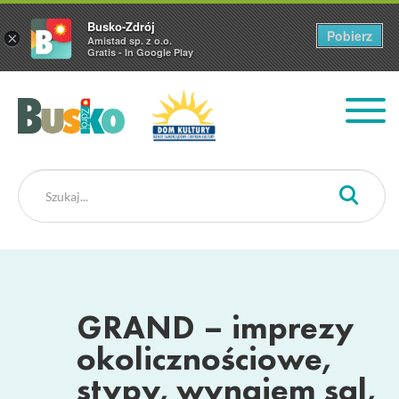
Busko-Zdrój
Pobierz
×
Amistad sp. z o.o.
Gratis - In Google Play
Busko Zdrój
GRAND – imprezy
okolicznościowe,
stypy, wynajem sal,