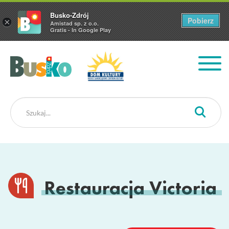
Busko-Zdrój
Pobierz
×
Amistad sp. z o.o.
Gratis - In Google Play
Busko Zdrój
Restauracja Victoria