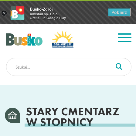
Busko-Zdrój
Pobierz
×
Amistad sp. z o.o.
Gratis - In Google Play
Busko Zdrój
STARY CMENTARZ
W STOPNICY