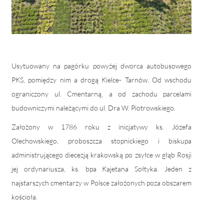
Usytuowany na pagórku powyżej dworca autobusowego
PKS, pomiędzy nim a drogą Kielce- Tarnów. Od wschodu
ograniczony ul. Cmentarną, a od zachodu parcelami
budowniczymi należącymi do ul. Dra W. Piotrowskiego.
Założony w 1786 roku z inicjatywy ks. Józefa
Olechowskiego, proboszcza stopnickiego i biskupa
administrującego diecezją krakowską po zsyłce w głąb Rosji
jej ordynariusza, ks. bpa Kajetana Sołtyka. Jeden z
najstarszych cmentarzy w Polsce założonych poza obszarem
kościoła.