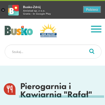
Busko-Zdrój
Pobierz
×
Amistad sp. z o.o.
Gratis - In Google Play
Busko Zdrój
Pierogarnia i
Kawiarnia "Rafał"