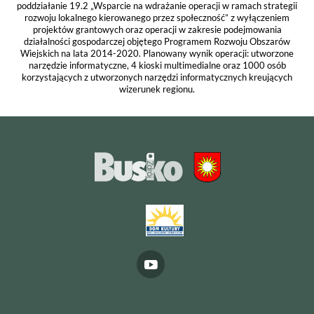
poddziałanie 19.2 „Wsparcie na wdrażanie operacji w ramach strategii
rozwoju lokalnego kierowanego przez społeczność” z wyłączeniem
projektów grantowych oraz operacji w zakresie podejmowania
działalności gospodarczej objętego Programem Rozwoju Obszarów
Wiejskich na lata 2014-2020. Planowany wynik operacji: utworzone
narzędzie informatyczne, 4 kioski multimedialne oraz 1000 osób
korzystających z utworzonych narzędzi informatycznych kreujących
wizerunek regionu.