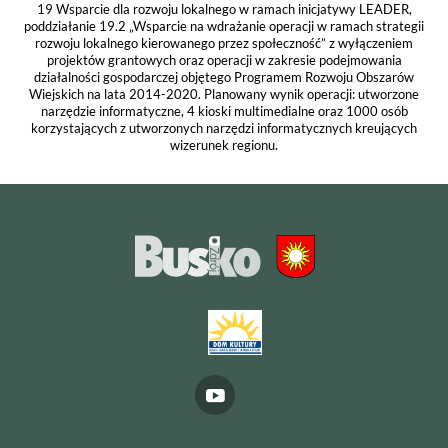
19 Wsparcie dla rozwoju lokalnego w ramach inicjatywy LEADER,
poddziałanie 19.2 „Wsparcie na wdrażanie operacji w ramach strategii
rozwoju lokalnego kierowanego przez społeczność” z wyłączeniem
projektów grantowych oraz operacji w zakresie podejmowania
działalności gospodarczej objętego Programem Rozwoju Obszarów
Wiejskich na lata 2014-2020. Planowany wynik operacji: utworzone
narzędzie informatyczne, 4 kioski multimedialne oraz 1000 osób
korzystających z utworzonych narzędzi informatycznych kreujących
wizerunek regionu.