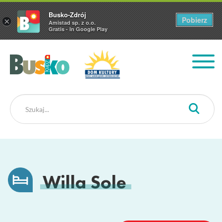
Busko-Zdrój
Pobierz
×
Amistad sp. z o.o.
Gratis - In Google Play
Busko Zdrój
Willa Sole