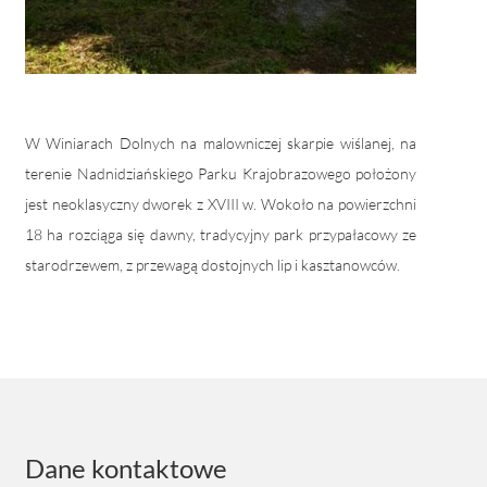
W Winiarach Dolnych na malowniczej skarpie wiślanej, na
terenie Nadnidziańskiego Parku Krajobrazowego położony
jest neoklasyczny dworek z XVIII w. Wokoło na powierzchni
18 ha rozciąga się dawny, tradycyjny park przypałacowy ze
starodrzewem, z przewagą dostojnych lip i kasztanowców.
Dane kontaktowe