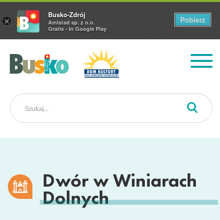
Busko-Zdrój
Pobierz
×
Amistad sp. z o.o.
Gratis - In Google Play
Busko Zdrój
Dwór w Winiarach
Dolnych