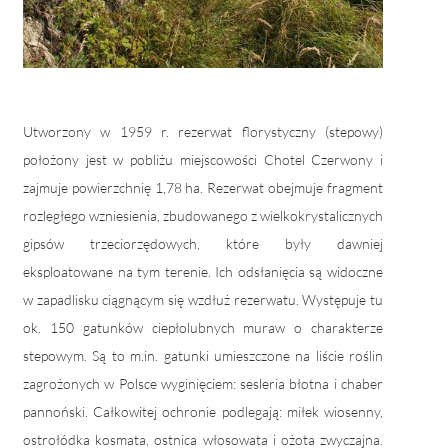
Utworzony w 1959 r. rezerwat florystyczny (stepowy)
położony jest w pobliżu miejscowości Chotel Czerwony i
zajmuje powierzchnię 1,78 ha. Rezerwat obejmuje fragment
rozległego wzniesienia, zbudowanego z wielkokrystalicznych
gipsów trzeciorzędowych, które były dawniej
eksploatowane na tym terenie. Ich odsłanięcia są widoczne
w zapadlisku ciągnącym się wzdłuż rezerwatu. Występuje tu
ok. 150 gatunków ciepłolubnych muraw o charakterze
stepowym. Są to m.in. gatunki umieszczone na liście roślin
zagrożonych w Polsce wyginięciem: sesleria błotna i chaber
pannoński. Całkowitej ochronie podlegają: miłek wiosenny,
ostrołódka kosmata, ostnica włosowata i ożota zwyczajna.