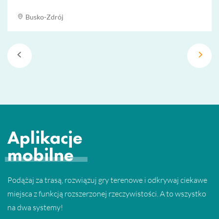
Busko-Zdrój
Aplikacje
mobilne
Podążaj za trasą, rozwiązuj gry terenowe i odkrywaj ciekawe
miejsca z funkcją rozszerzonej rzeczywistości. A to wszystko
na dwa systemy!