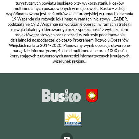
turystycznych powiatu buskiego przy wykorzystaniu kiosków
multimedialnych posadowionych w miejscowości Busko – Zdrój,
współfinansowana jest ze środków Unii Europejskiej w ramach działania
19 Wsparcie dla rozwoju lokalnego w ramach inicjatywy LEADER,
poddziałanie 19.2 „Wsparcie na wdrażanie operacji w ramach strategii
rozwoju lokalnego kierowanego przez społeczność” z wyłączeniem
projektów grantowych oraz operacji w zakresie podejmowania
działalności gospodarczej objętego Programem Rozwoju Obszarów
Wiejskich na lata 2014-2020. Planowany wynik operacji: utworzone
narzędzie informatyczne, 4 kioski multimedialne oraz 1000 osób
korzystających z utworzonych narzędzi informatycznych kreujących
wizerunek regionu.