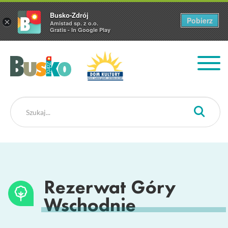
Busko-Zdrój
Pobierz
×
Amistad sp. z o.o.
Gratis - In Google Play
Busko Zdrój
Rezerwat Góry
Wschodnie