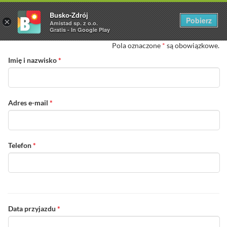
Busko-Zdrój
Pobierz
×
Amistad sp. z o.o.
Gratis - In Google Play
Pola oznaczone
*
są obowiązkowe.
Imię i nazwisko
*
Adres e-mail
*
Telefon
*
Data przyjazdu
*