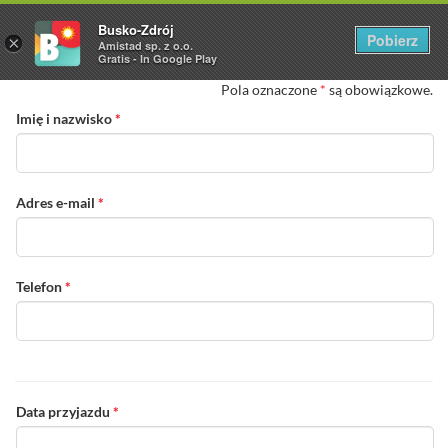
Busko-Zdrój
Pobierz
×
Amistad sp. z o.o.
Gratis - In Google Play
Pola oznaczone
*
są obowiązkowe.
Imię i nazwisko
*
Adres e-mail
*
Telefon
*
Data przyjazdu
*