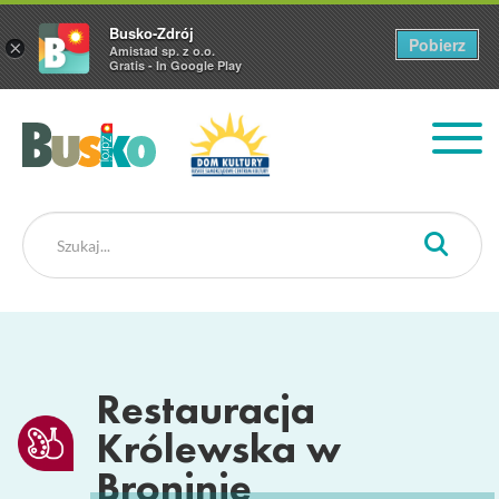
Busko-Zdrój
Pobierz
×
Amistad sp. z o.o.
Gratis - In Google Play
Busko Zdrój
Restauracja
Królewska w
Broninie