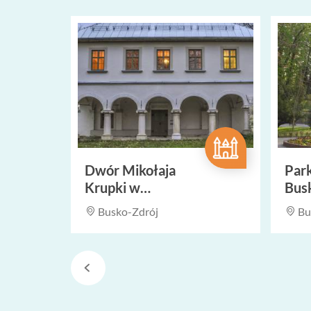
Dwór Mikołaja
Par
Krupki w
Bus
Widuchowej
Busko-Zdrój
Bu