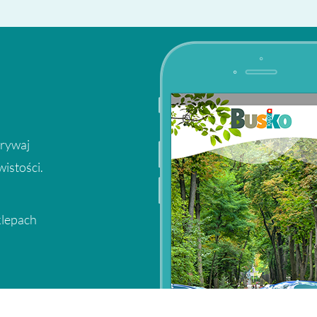
krywaj
wistości.
klepach