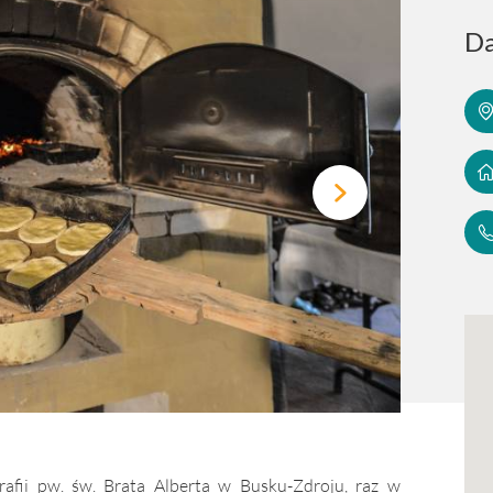
Da
Izba Ch
afii pw. św. Brata Alberta w Busku-Zdroju, raz w