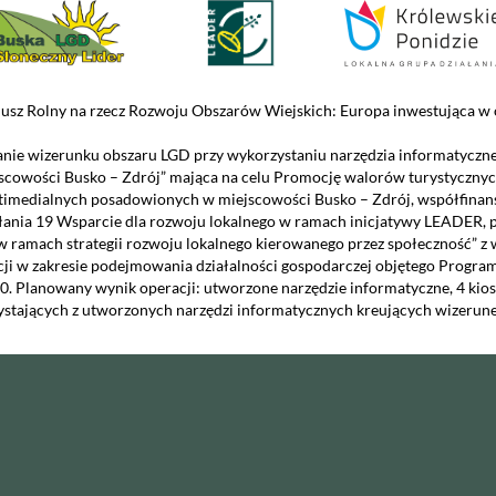
usz Rolny na rzecz Rozwoju Obszarów Wiejskich: Europa inwestująca w o
nie wizerunku obszaru LGD przy wykorzystaniu narzędzia informatyczn
scowości Busko – Zdrój” mająca na celu Promocję walorów turystycznyc
timedialnych posadowionych w miejscowości Busko – Zdrój, współfinans
łania 19 Wsparcie dla rozwoju lokalnego w ramach inicjatywy LEADER, 
w ramach strategii rozwoju lokalnego kierowanego przez społeczność” z
cji w zakresie podejmowania działalności gospodarczej objętego Prog
0. Planowany wynik operacji: utworzone narzędzie informatyczne, 4 kio
ystających z utworzonych narzędzi informatycznych kreujących wizerune