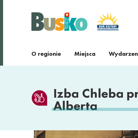
Busko Zdrój
O regionie
Miejsca
Wydarzen
Miejscowości
regionu
Izba Chleba pr
Alberta