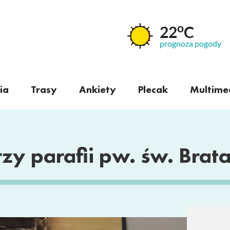
o
22
C
prognoza pogody
ia
Trasy
Ankiety
Plecak
Multime
zy parafii pw. św. Brat