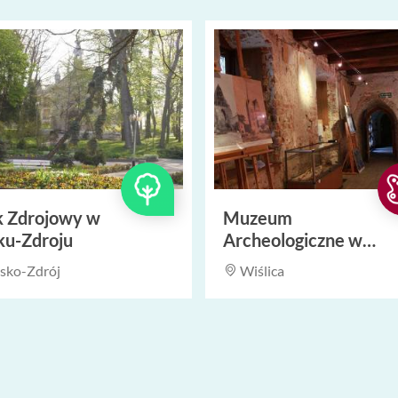
k Zdrojowy w
Muzeum
ku-Zdroju
Archeologiczne w
Wiślicy
sko-Zdrój
Wiślica