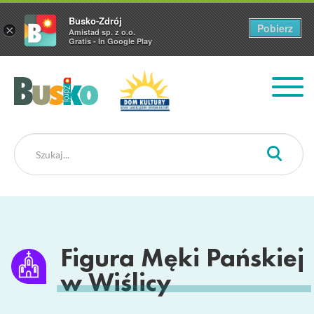
Busko-Zdrój
Pobierz
×
Amistad sp. z o.o.
Gratis - In Google Play
Busko Zdrój
Figura Męki Pańskiej
w Wiślicy