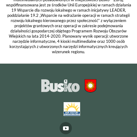
współfinansowana jest ze środków Unii Europejskiej w ramach działania
19 Wsparcie dla rozwoju lokalnego w ramach inicjatywy LEADER,
poddziałanie 19.2 „Wsparcie na wdrażanie operacji w ramach strategii
rozwoju lokalnego kierowanego przez społeczność” z wyłączeniem
projektów grantowych oraz operacji w zakresie podejmowania
działalności gospodarczej objętego Programem Rozwoju Obszarów
Wiejskich na lata 2014-2020. Planowany wynik operacji: utworzone
narzędzie informatyczne, 4 kioski multimedialne oraz 1000 osób
korzystających z utworzonych narzędzi informatycznych kreujących
wizerunek regionu.